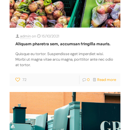
admin
on
15/10/2021
Aliquam pharetra sem, accumsan fringilla mauris.
Quisque eu tortor. Suspendisse eget imperdiet wisi.
Morbi ut magna vitae arcu magna, porttitor ante nec odio
at tortor.
72
0
Read more