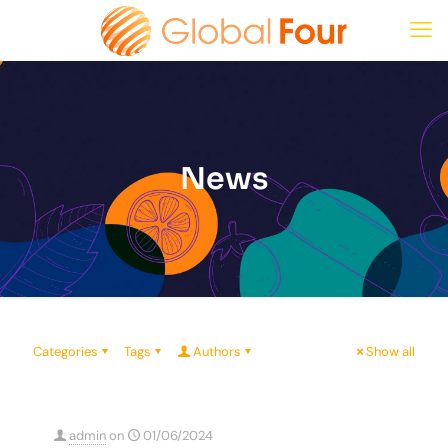
News
Categories
Tags
Authors
Show all
admin
on
01/06/2024