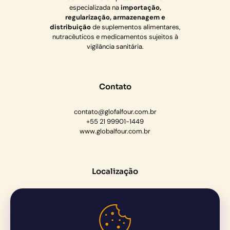
especializada na
importação,
regularização, armazenagem e
distribuição
de suplementos alimentares,
nutracêuticos e medicamentos sujeitos à
vigilância sanitária.
Contato
contato@glofalfour.com.br
+55 21 99901-1449
www.globalfour.com.br
Localização
Rua Barão do Piabanha, 193, sala
Centro, Paraíba do Sul, RJ
CEP: 25850-000