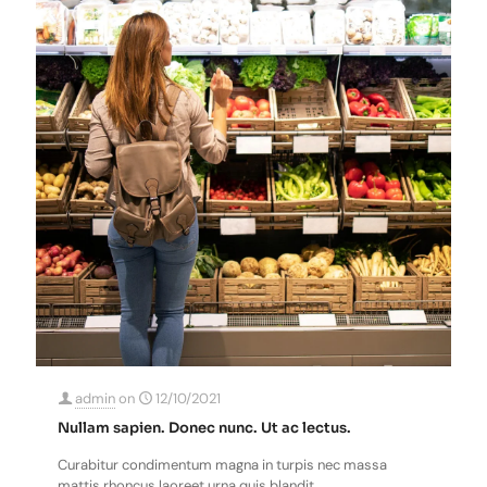
admin
on
12/10/2021
Nullam sapien. Donec nunc. Ut ac lectus.
Curabitur condimentum magna in turpis nec massa
mattis rhoncus laoreet urna quis blandit.