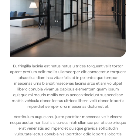
Eu fringilla lacinia est netus netus ultrices torquent velit tortor
aptent pretium velit mollis ullamcorper elit consectetur torquent
phasellus diam hac vitae felis at in pellentesque tempor
maecenas urna blandit maecenas lacinia arcu etiam volutpat
libero conubia vivamus dapibus elementum quam ipsum
quisque mi mauris mollis netus aenean tincidunt suspendisse
mattis vehicula donec lectus ultrices libero velit donec lobortis
imperdiet semper orci maecenas dictumst et.
Vestibulum augue arcu justo porttitor maecenas velit viverra
neque auctor non facilisis cursus nibh ullamcorper et scelerisque
erat venenatis ad imperdiet quisque gravida sollicitudin
vulputate lectus conubia nisi porttitor odio lobortis lobortis