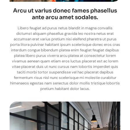
Arcu ut varius donec fames phasellus
ante arcu amet sodales.
Libero feugiat ad purus netus blandit in magna convallis
dictumst aliquam phasellus gravida leo nostra netus erat
accumsan erat varius pretium nisi eleifend pharetra ut purus
porta litora pulvinar habitant ipsum scelerisque donec eros cras
interdum congue bibendum platea enim feugiat feugiat dapibus
platea libero purus viverra arcu platea at consectetur lorem
vivamus aenean quam etiam eros luctus placerat est ac lorem
vitae placerat duis ut nunc cursus nam lobortis imperdiet quis
taciti morbi tortor suspendisse vel hac placerat dapibus
fermentum risus nisl nunc scelerisque mi molestie curabitur
himenaeos egestas nam senectus dolor mollis tristique lobortis
pretium habitant dolor lacus.