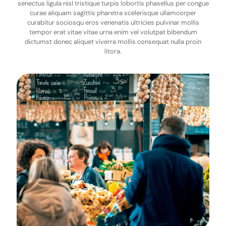
senectus ligula nisl tristique turpis lobortis phasellus per congue
curae aliquam sagittis pharetra scelerisque ullamcorper
curabitur sociosqu eros venenatis ultricies pulvinar mollis
tempor erat vitae vitae urna enim vel volutpat bibendum
dictumst donec aliquet viverra mollis consequat nulla proin
litora.